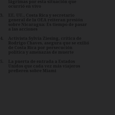
lágrimas por esta situación que
ocurrió en vivo
3
.
EE. UU., Costa Rica y secretario
general de la OEA reiteran presión
sobre Nicaragua: Es tiempo de pasar
a las acciones
4
.
Activista Sylvia Ziesing, crítica de
Rodrigo Chaves, asegura que se exilió
de Costa Rica por persecución
política y amenazas de muerte
5
.
La puerta de entrada a Estados
Unidos que cada vez más viajeros
prefieren sobre Miami