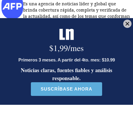
Es una agencia de noticias líder y global que
brinda cobertura rápida, completa y verificada de
la actualidad, así como de los temas que conforman
nuestra vida cotidiana. Con una red incomparable
de periodistas en 151 países, AFP es también líder
mundial en verificación digital.
Opens in new window
LE RECOMENDAMOS
La inesperada decisión de Canal 7
que impacta las transmisiones del
fútbol nacional
Activista Sylvia Ziesing, crítica de
Rodrigo Chaves, asegura que se
exilió de Costa Rica por persecución
política y amenazas de muerte
Sala Primera sienta jurisprudencia