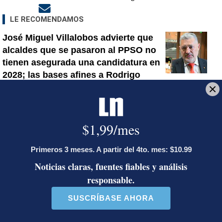
Opens in new window
LE RECOMENDAMOS
José Miguel Villalobos advierte que
alcaldes que se pasaron al PPSO no
tienen asegurada una candidatura en
2028; las bases afines a Rodrigo
Chaves decidirán
¿Dónde están los puntos? Estalla
polémica entre Herediano y la Unafut
Onda tropical N.° 30 llegará a Costa
Rica este lunes: estas serán las
regiones con posibilidad de
aguaceros