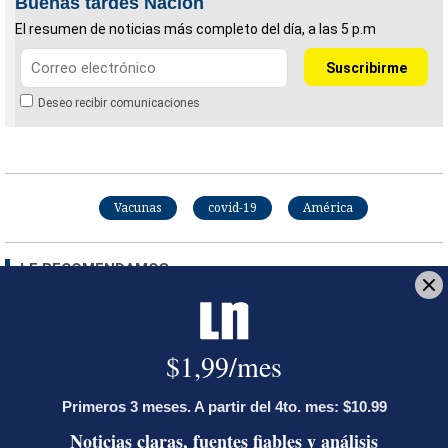
Buenas tardes Nación
El resumen de noticias más completo del día, a las 5 p.m
Deseo recibir comunicaciones
Vacunas
covid-19
América
LE RECOMENDAMOS
José Miguel Villalobos advierte que
alcaldes que se pasaron al PPSO no
tienen asegurada una candidatura en
2028; las bases afines a Rodrigo
Chaves decidirán