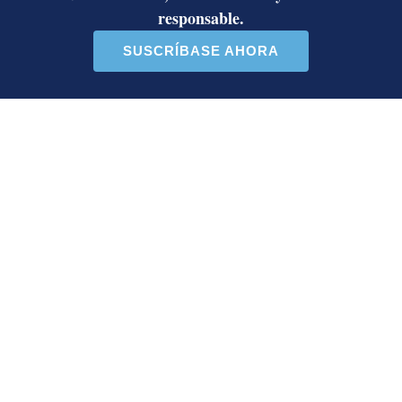
¿Dónde están los puntos? Estalla
polémica entre Herediano y la Unafut
Onda tropical N.° 30 llegará a Costa
Rica este lunes: estas serán las
regiones con posibilidad de
aguaceros
Artículos de tendencia
Este listado muestra los artículos con más comentarios en los último
Un artículo de tendencia con el título "Activista Sylvia Ziesing,
Un artículo de tendencia con el 