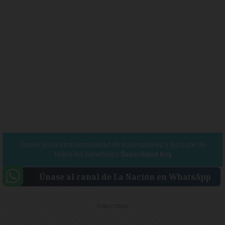
Únase al canal de La Nación en WhatsApp