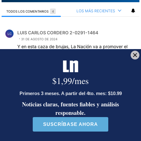
LOS MÁS RECIENTES
TODOS LOS COMENTARIOS
4
Todos los comentarios
Comentario de LUIS CARLOS CORDERO 2-0291-1464.
LUIS CARLOS CORDERO 2-0291-1464
LC
31 DE AGOSTO DE 2024
Y en esta caza de brujas, La Nación va a promover el
linchamiento y la quema de la bruja como en la edad
media??
COMPARTIR
Comentario de LUIS CARLOS CORDERO 2-0291-1464.
LUIS CARLOS CORDERO 2-0291-1464
LC
31 DE AGOSTO DE 2024
A que grado de amarillismoy bajeza ha llegado La
Nación. Uno puede adversar u oponerse a Ortega y
Murillo pero de forma seria y con argumentos racionales.
Pero difundir calificaciones de brujería, satanismo,
contacto con el diablo y otras acusaciones ridículas no es
más que basura para deteriorar su imagen. La Extra era
Leer mas
un poema a la para de estos contenidos de La NAción. Es
COMPARTIR
muy parecido a las acusaciones de las cruzadas de la
Edad Media