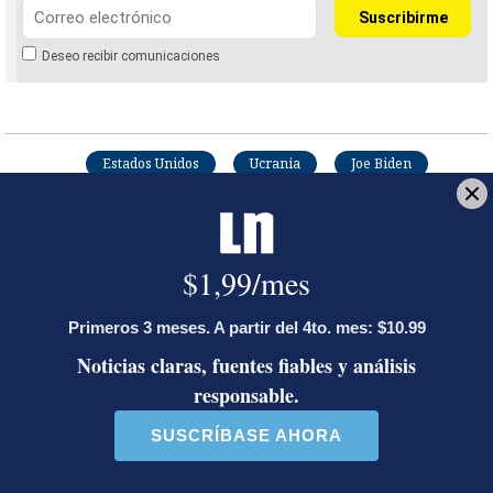
Deseo recibir comunicaciones
Estados Unidos
Ucrania
Joe Biden
Donald Trump
AFP
Es una agencia de noticias líder y global que
brinda cobertura rápida, completa y verificada de
la actualidad, así como de los temas que conforman
nuestra vida cotidiana. Con una red incomparable
de periodistas en 151 países, AFP es también líder
mundial en verificación digital.
Opens in new window
LE RECOMENDAMOS