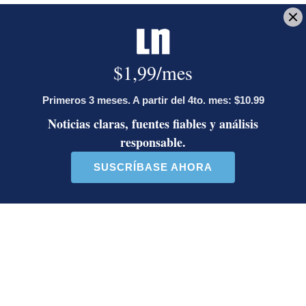
Jorge Martínez recibió emotivas
palabras de parte de conocido
presentador
¿Por qué se eliminó la custodia del
hombre asesinado en Hospital La
Anexión? Carlo Díaz, fiscal general,
responde
Artículos de tendencia
Este listado muestra los artículos con más comentarios en los último
Un artículo de tendencia con el título "Activista Sylvia Ziesing,
Un artículo de tendencia con el