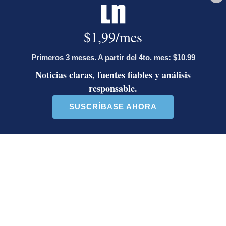
AFP
Es una agencia de noticias líder y global que
brinda cobertura rápida, completa y verificada de
la actualidad, así como de los temas que conforman
nuestra vida cotidiana. Con una red incomparable
de periodistas en 151 países, AFP es también líder
mundial en verificación digital.
Opens in new window
LE RECOMENDAMOS
Activista Sylvia Ziesing, crítica de
Rodrigo Chaves, asegura que se
exilió de Costa Rica por persecución
política y amenazas de muerte
Así reaccionaron Laura Fernández y
Pueblo Soberano al multitudinario
plantón en defensa del Poder Judicial