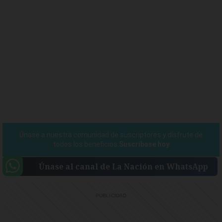
Únase al canal de La Nación en WhatsApp