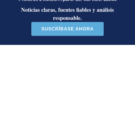
La Dataserie
Catar 2022
Qatar 2022
Mundial
Selección Nacional
Costa Rica
Luis Enrique Brenes
Periodista de Economía. Bachiller en Comunicación
Colectiva con énfasis en Periodismo de la
Universidad de Costa Rica. Anteriormente trabajó
en la sección de internacionales y noticias de
última hora.
Opens in new window
Opens in new window
LE RECOMENDAMOS
Diputada de Pueblo Soberano lanzó
10 insultos contra Edgardo Araya por
descalificativo sobre Laura
Fernández: desde ‘maricón’ hasta
atacar a su madre