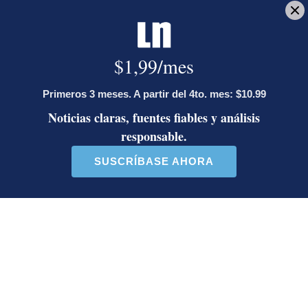
desayuno.
Deseo recibir comunicaciones
tasa básica pasiva
tasa de política monetaria
ahorro
crédito
Luis Enrique Brenes
Periodista de Economía. Bachiller en Comunicación
Colectiva con énfasis en Periodismo de la
Universidad de Costa Rica. Anteriormente trabajó
en la sección de internacionales y noticias de
última hora.
Opens in new window
Opens in new window
LE RECOMENDAMOS
La inesperada decisión de Canal 7