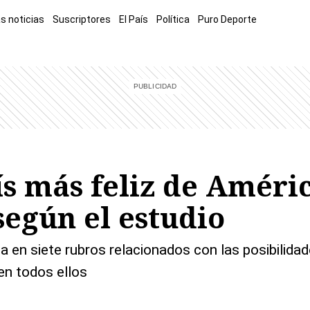
s noticias
Suscriptores
El País
Política
Puro Deporte
mía
Sucesos
El Explicador
Opinión
Viva
El Mundo
ís más feliz de Améric
según el estudio
a en siete rubros relacionados con las posibilida
en todos ellos