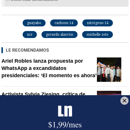
guayabo
carbono 14
nitrógeno 14
ucr
gerardo alarcón
michelle soto
LE RECOMENDAMOS
Ariel Robles lanza propuesta por
WhatsApp a excandidatos
presidenciales: ‘El momento es ahora’
Activista Sylvia Ziesing, crítica de
Rodrigo Chaves, asegura que se
exilió de Costa Rica por persecución
política y amenazas de muerte