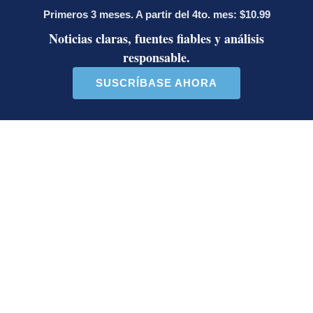
Así reaccionaron Laura Fernández y
Pueblo Soberano al multitudinario
plantón en defensa del Poder Judicial
Artículos de tendencia
Este listado muestra los artículos con más comentarios en los último
Un artículo de tendencia con el título "Diputada de Pueblo Sober
Un artículo de tendencia con el 
Diputada de Pueblo
Masiva participación en
Soberano lanzó 10 insultos
plantones por la defensa de
contra Ed...
la ...
39 comentarios
37 comentarios