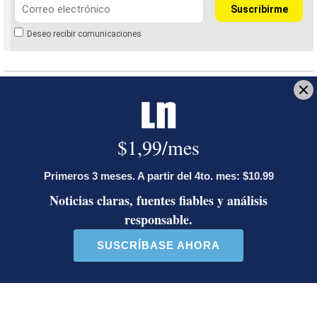
Deseo recibir comunicaciones
Siempre bruja
Yo bruja
Isidora Chacón
Netflix
Novela costarricense
Jessica Rojas Ch.
Periodista de entretenimiento y cultura desde el
2012. Se especializa en temas de música nacional e
internacional. Trabaja para La Nación desde el
2012. Graduada de la Universidad Internacional de
las Américas en bachillerato de periodismo. Recibió
una mención de honor en el 2022 en los premios de
La Nación.
Opens in new window
Opens in new window
LE RECOMENDAMOS