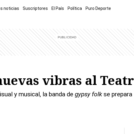
s noticias
Suscriptores
El País
Política
Puro Deporte
mía
Sucesos
El Explicador
Opinión
Viva
El Mundo
 nuevas vibras al Teat
sual y musical, la banda de
gypsy folk
se prepara para el proceso de grabación de su