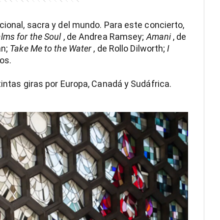
cional, sacra y del mundo. Para este concierto,
lms for the Soul
, de Andrea Ramsey;
Amani
, de
an;
Take Me to the Water
, de Rollo Dilworth;
I
os.
tintas giras por Europa, Canadá y Sudáfrica.