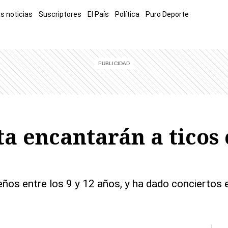
s noticias
Suscriptores
El País
Política
Puro Deporte
mía
Sucesos
El Explicador
Opinión
Viva
El Mundo
a encantarán a ticos 
ños entre los 9 y 12 años, y ha dado conciertos 