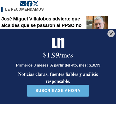
Opens in new window
Opens in new window
Opens in new window
LE RECOMENDAMOS
José Miguel Villalobos advierte que
alcaldes que se pasaron al PPSO no
tienen asegurada una candidatura en
2028; las bases afines a Rodrigo
Chaves decidirán
¿Dónde están los puntos? Estalla
polémica entre Herediano y la Unafut
Onda tropical N.° 30 llegará a Costa
Rica este lunes: estas serán las
regiones con posibilidad de
aguaceros