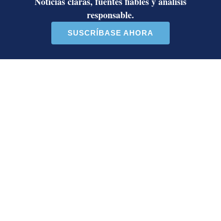
Chaves decidirán
¿Dónde están los puntos? Estalla
polémica entre Herediano y la Unafut
Onda tropical N.° 30 llegará a Costa
Rica este lunes: estas serán las
regiones con posibilidad de
aguaceros
Artículos de tendencia
Este listado muestra los artículos con más comentarios en los último
Un artículo de tendencia con el título "Álvaro Ramos acepta propue
Un artículo de tendencia con el 