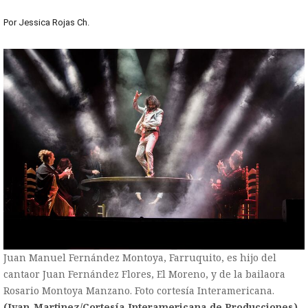
Por
Jessica Rojas Ch.
Juan Manuel Fernández Montoya, Farruquito, es hijo del
cantaor Juan Fernández Flores, El Moreno, y de la bailaora
Rosario Montoya Manzano. Foto cortesía Interamericana.
(Ivan_Martinez/Cortesía Interamericana de Producciones)