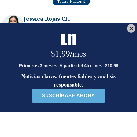
Teatro Nacional
Jessica Rojas Ch.
Periodista de entretenimiento y cultura desde el
2012. Se especializa en temas de música nacional e
internacional. Trabaja para La Nación desde el
2012. Graduada de la Universidad Internacional de
las Américas en bachillerato de periodismo. Recibió
una mención de honor en el 2022 en los premios de
La Nación.
Opens in new window
Opens in new window
LE RECOMENDAMOS
Activista Sylvia Ziesing, crítica de
Rodrigo Chaves, asegura que se
exilió de Costa Rica por persecución
política y amenazas de muerte
Así reaccionaron Laura Fernández y