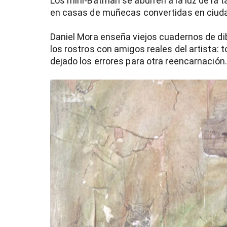
Los mini-Batman se aburren a la luz de la t
en casas de muñecas convertidas en ciuda
Daniel Mora enseña viejos cuadernos de dib
los rostros con amigos reales del artista: 
dejado los errores para otra reencarnación.