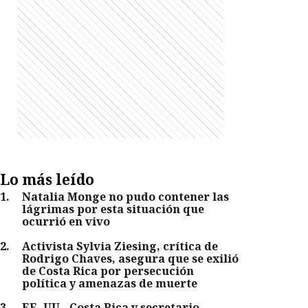
Lo más leído
1
.
Natalia Monge no pudo contener las
lágrimas por esta situación que
ocurrió en vivo
2
.
Activista Sylvia Ziesing, crítica de
Rodrigo Chaves, asegura que se exilió
de Costa Rica por persecución
política y amenazas de muerte
3
.
EE. UU., Costa Rica y secretario