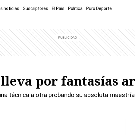
s noticias
Suscriptores
El País
Política
Puro Deporte
mía
Sucesos
El Explicador
Opinión
Viva
El Mundo
lleva por fantasías ar
una técnica a otra probando su absoluta maestría