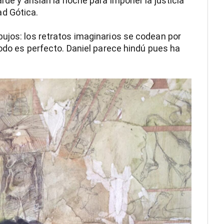
arde y ansían la noche para imponer la justicia
d Gótica.
ujos: los retratos imaginarios se codean por
todo es perfecto. Daniel parece hindú pues ha