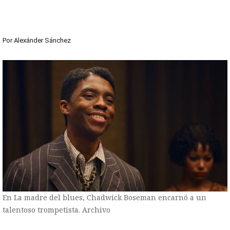
Por
Alexánder Sánchez
En La madre del blues, Chadwick Boseman encarnó a un
talentoso trompetista. Archivo