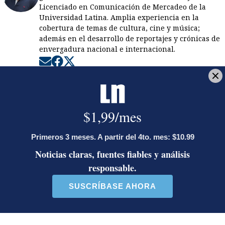
Licenciado en Comunicación de Mercadeo de la
Universidad Latina. Amplia experiencia en la
cobertura de temas de cultura, cine y música;
además en el desarrollo de reportajes y crónicas de
envergadura nacional e internacional.
Opens in new window
Opens in new window
Opens in new window
LE RECOMENDAMOS
Diputada de Pueblo Soberano lanzó
10 insultos contra Edgardo Araya por
descalificativo sobre Laura
Fernández: desde ‘maricón’ hasta
atacar a su madre
Fiscal Carlo Díaz asistió al plantón:
vea la reacción de los participantes