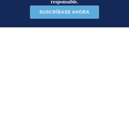
Un artículo de tendencia con el título "Activista Sylvia Ziesing,
Un artículo de tendencia con el 
Activista Sylvia Ziesing,
Ministro de Justicia y Paz
crítica de Rodrigo Chaves,
descalifica a diputado e
as...
inc...
32 comentarios
23 comentarios