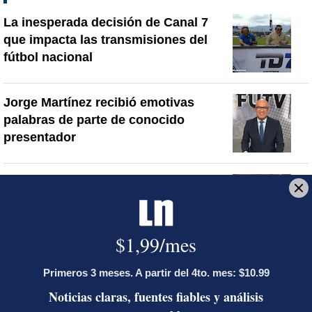
La inesperada decisión de Canal 7
que impacta las transmisiones del
fútbol nacional
Jorge Martínez recibió emotivas
palabras de parte de conocido
presentador
¿Por qué se eliminó la custodia del
hombre asesinado en Hospital La
Anexión? Carlo Díaz, fiscal general,
responde
Artículos de tendencia
Este listado muestra los artículos con más comentarios en los último