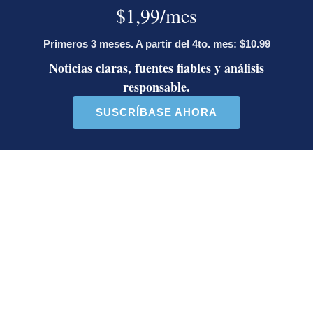
sobre cuándo se puede desalojar a un
inquilino en Costa Rica
Artículos de tendencia
Este listado muestra los artículos con más comentarios en los último
Un artículo de tendencia con el título "Diputada de Pueblo Sober
Un artículo de tendencia con el 
Diputada de Pueblo
Masiva participación en
Soberano lanzó 10 insultos
plantones por la defensa de
contra Ed...
la ...
40 comentarios
37 comentarios