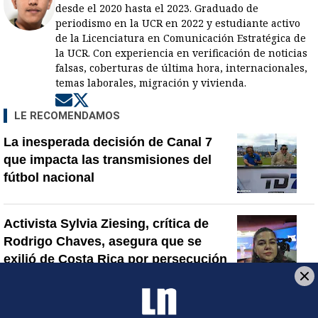
desde el 2020 hasta el 2023. Graduado de
periodismo en la UCR en 2022 y estudiante activo
de la Licenciatura en Comunicación Estratégica de
la UCR. Con experiencia en verificación de noticias
falsas, coberturas de última hora, internacionales,
temas laborales, migración y vivienda.
Opens in new window
Opens in new window
LE RECOMENDAMOS
La inesperada decisión de Canal 7
que impacta las transmisiones del
fútbol nacional
Activista Sylvia Ziesing, crítica de
Rodrigo Chaves, asegura que se
exilió de Costa Rica por persecución
política y amenazas de muerte
Sala Primera sienta jurisprudencia