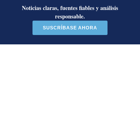
Centro de Conservación Santa Ana
Parque Lorne Ross
Lorne Ross
Sofía Sánchez Ramírez
Periodista de Revista Dominical desde 2023. Escribe
sobre cultura y derechos humanos y ambientales.
Licenciada en Comunicación Estratégica y bachiller
en Comunicación Social de la Universidad de Costa
Rica.
Opens in new window
Roger Bolaños Vargas
Periodista de la Revista Dominical desde 2025.
Labora en cobertura política desde 2022. Graduado
de bachiller en Periodismo y Relaciones Públicas
en la Universidad de Costa Rica. Trabajó en
verificación de noticias falsas, sucesos e
internacionales. Recibió el premio de La Nación
como “Periodista del año” en 2023.