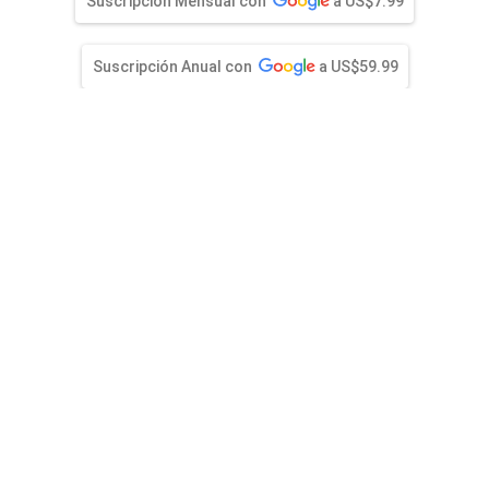
entana)