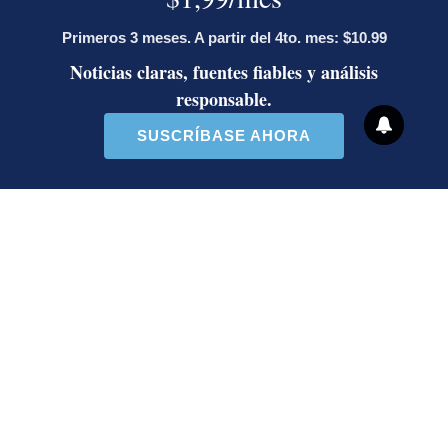
general, responde
Artículos de tendencia
Este listado muestra los artículos con más comentarios en los últ
Un artículo de tendencia con el título "Activista Sylvia Ziesi
Un artículo de tendencia con 
Activista Sylvia Ziesing,
Ministro de Justicia y Paz
crítica de Rodrigo Chaves,
descalifica a diputado e
as...
inc...
32 comentarios
23 comentarios