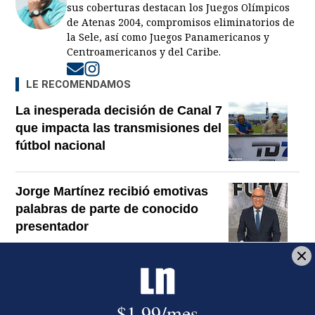
sus coberturas destacan los Juegos Olímpicos
de Atenas 2004, compromisos eliminatorios de
la Sele, así como Juegos Panamericanos y
Centroamericanos y del Caribe.
Opens in new window
Opens in new window
LE RECOMENDAMOS
La inesperada decisión de Canal 7
que impacta las transmisiones del
fútbol nacional
Jorge Martínez recibió emotivas
palabras de parte de conocido
presentador
¿Por qué se eliminó la custodia del
hombre asesinado en Hospital La
Anexión? Carlo Díaz, fiscal