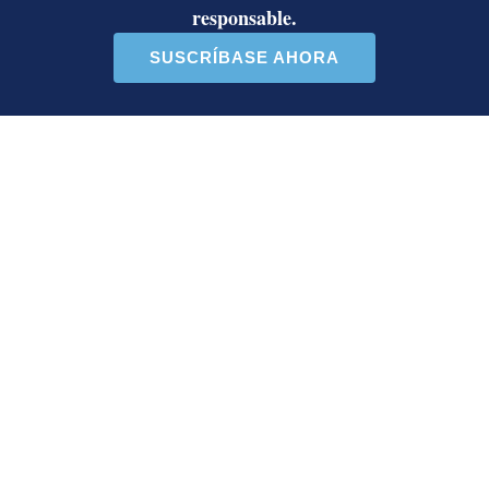
2028; las bases afines a Rodrigo
Chaves decidirán
¿Dónde están los puntos? Estalla
polémica entre Herediano y la Unafut
Onda tropical N.° 30 llegará a Costa
Rica este lunes: estas serán las
regiones con posibilidad de
aguaceros
Artículos de tendencia
Este listado muestra los artículos con más comentarios en los último
Un artículo de tendencia con el título "Álvaro Ramos acepta propue
Un artículo de tendencia con el 