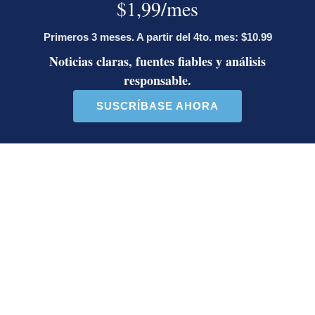
Este listado muestra los artículos con más comentarios en los último
Un artículo de tendencia con el título "Diputada de Pueblo Sober
Un artículo de tendencia con el 
Diputada de Pueblo
Masiva participación en
Soberano lanzó 10 insultos
plantones por la defensa de
contra Ed...
la ...
39 comentarios
37 comentarios