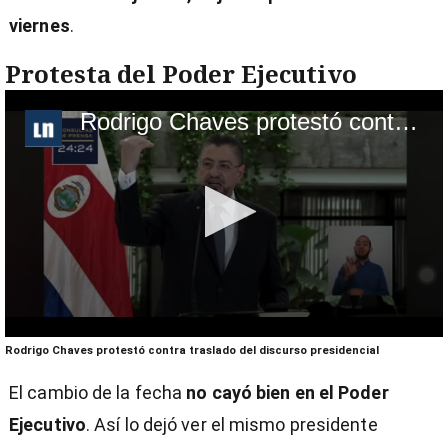
viernes
.
Protesta del Poder Ejecutivo
Rodrigo Chaves protestó contra traslado del discurso presidencial
0
Rodrigo Chaves protestó contra traslado del discurso presidencial
seconds
of
El cambio de la fecha
no cayó bien en el Poder
2
minutes,
Ejecutivo
. Así lo dejó ver el mismo presidente
34
seconds