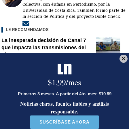
Colectiva, con énfasis en Periodismo, por la
Universidad de Costa Rica. También formó parte de
la sección de Política y del proyecto Doble Check.
Opens in new window
LE RECOMENDAMOS
La inesperada decisión de Canal 7
que impacta las transmisiones del
fútbol nacional
Jorge Martínez recibió emotivas
palabras de parte de conocido
presentador
¿Por qué se eliminó la custodia del
hombre asesinado en Hospital La
Anexión? Carlo Díaz, fiscal general,
responde