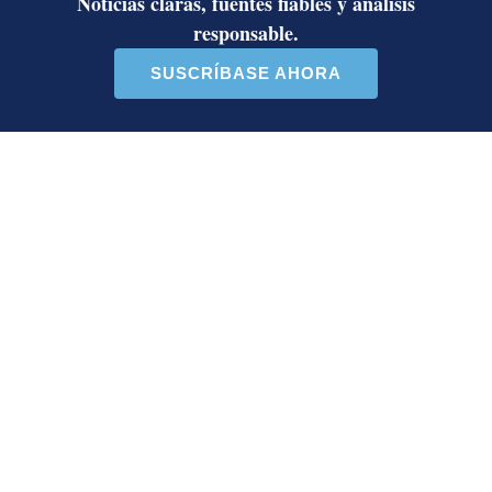
Activista Sylvia Ziesing,
Diputada de Pueblo
crítica de Rodrigo Chaves,
Soberano lanzó 10 insultos
as...
contra Ed...
32 comentarios
40 comentarios