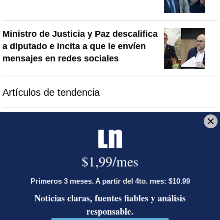
Ministro de Justicia y Paz descalifica
a diputado e incita a que le envíen
mensajes en redes sociales
Artículos de tendencia
Este listado muestra los artículos con más comentarios en los último
Un artículo de tendencia con el título "Diputada de Pueblo Sober
Un artículo de tendencia con el 
Diputada de Pueblo
Masiva participación en
Soberano lanzó 10 insultos
plantones por la defensa de
contra Ed...
la ...