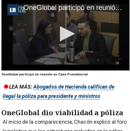
OneGlobal participó en reunión en Casa Presidencial
0
OneGlobal participó en reunión en Casa Presidencial
seconds
of
LEA MÁS:
Abogados de Hacienda califican de
2
minutes,
ilegal la póliza para presidente y ministros
27
seconds
OneGlobal dio viabilidad a póliza
Al inicio de la comparecencia, Chacón explicó al foro