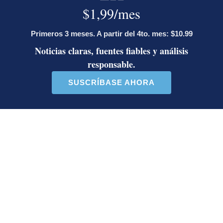
Artículos de tendencia
Este listado muestra los artículos con más comentarios en los último
Un artículo de tendencia con el título "Activista Sylvia Ziesing,
Un artículo de tendencia con el
Activista Sylvia Ziesing,
Diputada de Pueblo
crítica de Rodrigo Chaves,
Soberano lanzó 10 insultos
as...
contra Ed...
31 comentarios
40 comentarios