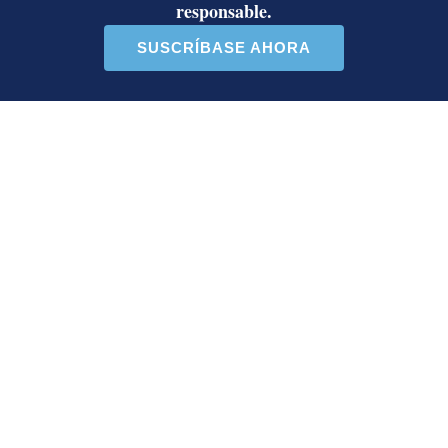
as...
contra Ed...
31 comentarios
40 comentarios
En beneficio de la transparencia y para evitar distorsiones del
debate público por medios informáticos o aprovechando el
anonimato, la sección de comentarios está reservada para
nuestros suscriptores para comentar sobre el contenido de los
artículos, no sobre los autores. El nombre completo y número de
cédula del suscriptor aparecerá automáticamente con el