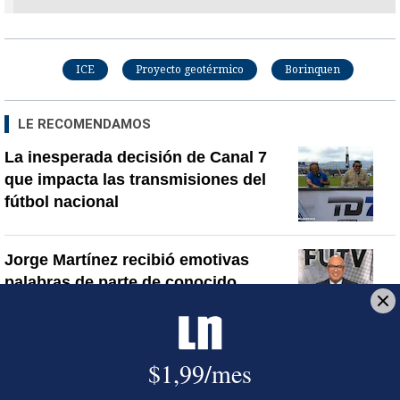
ICE
Proyecto geotérmico
Borinquen
LE RECOMENDAMOS
La inesperada decisión de Canal 7
que impacta las transmisiones del
fútbol nacional
Jorge Martínez recibió emotivas
palabras de parte de conocido
presentador
¿Por qué se eliminó la custodia del
hombre asesinado en Hospital La