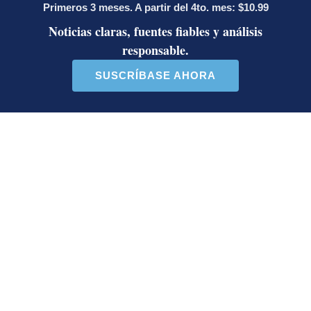
Anexión? Carlo Díaz, fiscal general,
responde
Artículos de tendencia
Este listado muestra los artículos con más comentarios en los último
Un artículo de tendencia con el título "Activista Sylvia Ziesing,
Un artículo de tendencia con el
Activista Sylvia Ziesing,
Diputada de Pueblo
crítica de Rodrigo Chaves,
Soberano lanzó 10 insultos
as...
contra Ed...
32 comentarios
40 comentarios