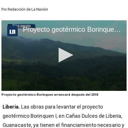
Por
Redacción de La Nación
Proyecto geotérmico Borinquen arrancará después del 2018
0
Proyecto geotérmico Borinquen arrancará después del 2018
seconds
of
Liberia.
Las obras para levantar el proyecto
1
minute,
geotérmico Borinquen I, en Cañas Dulces de Liberia,
59
seconds
Guanacaste, ya tienen el financiamiento necesario y