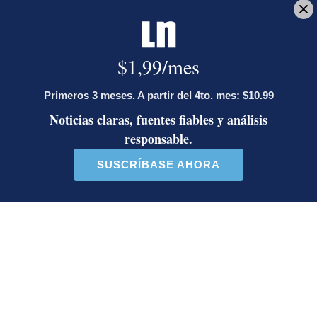
Artículos de tendencia
Este listado muestra los artículos con más comentarios en los último
Un artículo de tendencia con el título "Activista Sylvia Ziesing,
Un artículo de tendencia con el 
Activista Sylvia Ziesing,
Ministro de Justicia y Paz
crítica de Rodrigo Chaves,
descalifica a diputado e
as...
inc...
32 comentarios
23 comentarios