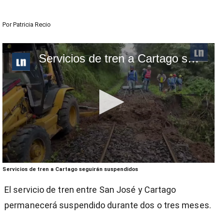
Por
Patricia Recio
Servicios de tren a Cartago seguirán suspendidos
0
Servicios de tren a Cartago seguirán suspendidos
seconds
of
El servicio de tren entre San José y Cartago
1
minute,
permanecerá suspendido durante dos o tres meses.
6
seconds