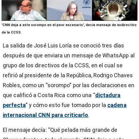
0
'CNN deja a este sorompo en el peor escenario', decía mensaje de exdirectivo
seconds
of
de la CCSS
1
minute,
La salida de José Luis Loría se conoció tres días
29
seconds
después de que enviara un mensaje de WhatsApp al
grupo de los directivos de la CCSS, en el cual se
refirió al presidente de la República, Rodrigo Chaves
Robles, como un “sorompo” por las declaraciones en
que calificó a Costa Rica como una “
dictadura
perfecta
” y cómo esto fue tomado por la
cadena
internacional CNN para criticarlo
.
El mensaje decía: “Qué pelada más grande de