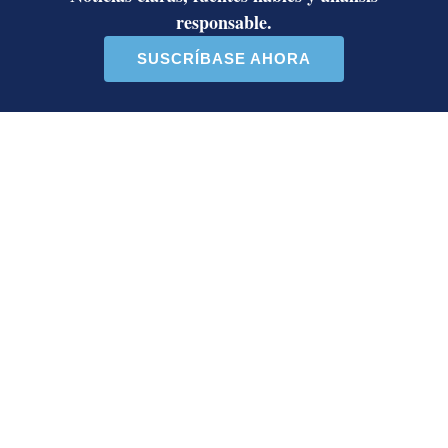
¿Por qué se eliminó la custodia del
hombre asesinado en Hospital La
Anexión? Carlo Díaz, fiscal general,
responde
Artículos de tendencia
Este listado muestra los artículos con más comentarios en los último
Un artículo de tendencia con el título "Activista Sylvia Ziesing,
Un artículo de tendencia con el
Activista Sylvia Ziesing,
Diputada de Pueblo
crítica de Rodrigo Chaves,
Soberano lanzó 10 insultos
as...
contra Ed...