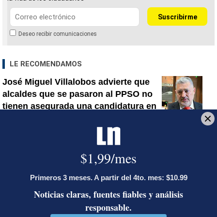
Deseo recibir comunicaciones
LE RECOMENDAMOS
José Miguel Villalobos advierte que
alcaldes que se pasaron al PPSO no
tienen asegurada una candidatura en
2028; las bases afines a Rodrigo
Chaves decidirán
¿Dónde están los puntos? Estalla
polémica entre Herediano y la Unafut
Onda tropical N.° 30 llegará a Costa