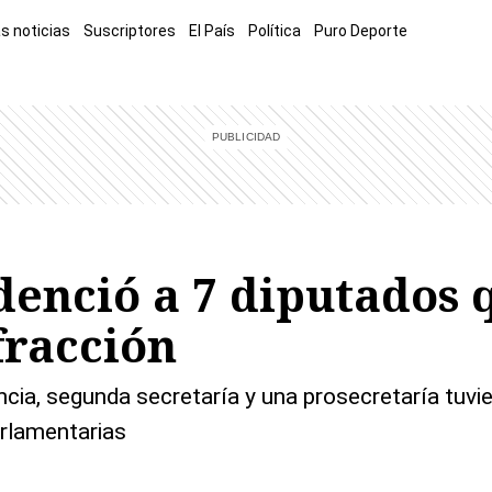
s noticias
Suscriptores
El País
Política
Puro Deporte
mía
Sucesos
El Explicador
Opinión
Viva
El Mundo
denció a 7 diputados 
fracción
ncia, segunda secretaría y una prosecretaría tuv
arlamentarias