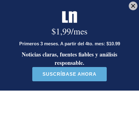
inquilino en Costa Rica
Artículos de tendencia
Este listado muestra los artículos con más comentarios en los último
Un artículo de tendencia con el título "Diputada de Pueblo Sober
Un artículo de tendencia con el 
Diputada de Pueblo
Masiva participación en
Soberano lanzó 10 insultos
plantones por la defensa de
contra Ed...
la ...
40 comentarios
37 comentarios