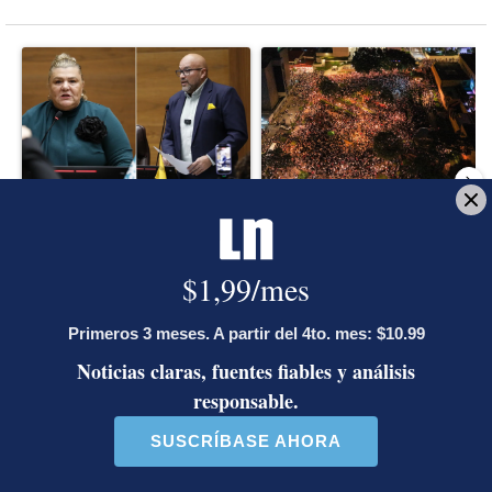
Este listado muestra los artículos con más comentarios en los último
Un artículo de tendencia con el título "Diputada de Pueblo Sober
Un artículo de tendencia con el 
Diputada de Pueblo
Masiva participación en
Soberano lanzó 10 insultos
plantones por la defensa de
contra Ed...
la ...
39 comentarios
37 comentarios