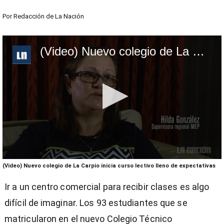
Por
Redacción de La Nación
(Video) Nuevo colegio de La Carpio inicia curso lectivo lleno de expectativas
0
(Video) Nuevo colegio de La Carpio inicia curso lectivo lleno de expectativas
seconds
of
Ir a un centro comercial para recibir clases es algo
4
minutes,
difícil de imaginar. Los 93 estudiantes que se
44
seconds
matricularon en el nuevo Colegio Técnico