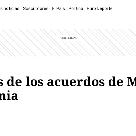
s noticias
Suscriptores
El País
Política
Puro Deporte
mía
Sucesos
El Explicador
Opinión
Viva
El Mundo
 de los acuerdos de M
nia