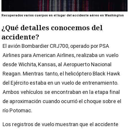
0
Recuperados varios cuerpos en el lugar del accidente aéreo en Washington
seconds
of
¿Qué detalles conocemos del
1
minute,
accidente?
9
seconds
El avión Bombardier CRJ700, operado por PSA
Airlines para American Airlines, realizaba un vuelo
desde Wichita, Kansas, al Aeropuerto Nacional
Reagan. Mientras tanto, el helicóptero Black Hawk
del Ejército estaba en un vuelo de entrenamiento.
Ambos vehículos se encontraban en la etapa final
de aproximación cuando ocurrió el choque sobre el
río Potomac.
Los registros de vuelo muestran que el accidente