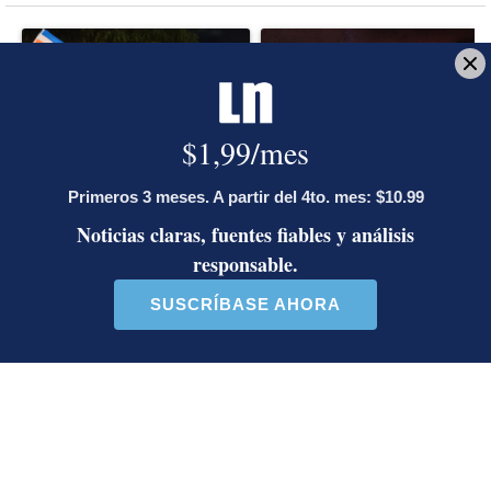
Este listado muestra los artículos con más comentarios en los último
Un artículo de tendencia con el título "Álvaro Ramos acepta propue
Un artículo de tendencia con el 
Álvaro Ramos acepta
Activista Sylvia Ziesing,
propuesta de Ariel Robles
crítica de Rodrigo Chaves,
para crea...
as...
21 comentarios
32 comentarios