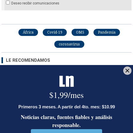
Deseo recibir comunicaciones
África
Covid-19
OMS
Pandemia
coronavirus
LE RECOMENDAMOS
Ariel Robles lanza propuesta por
WhatsApp a excandidatos
presidenciales: ‘El momento es ahora’
Activista Sylvia Ziesing, crítica de
Rodrigo Chaves, asegura que se
exilió de Costa Rica por persecución
política y amenazas de muerte