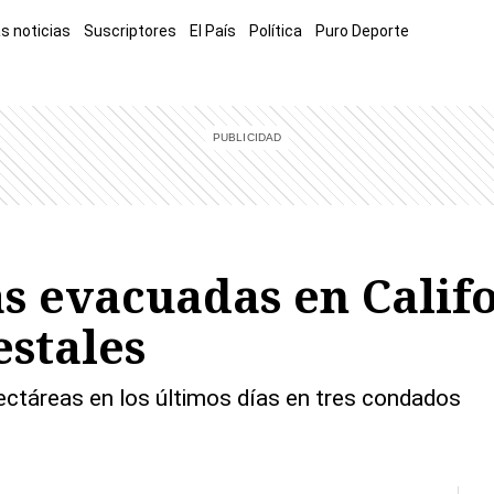
s noticias
Suscriptores
El País
Política
Puro Deporte
mía
Sucesos
El Explicador
Opinión
Viva
El Mundo
s evacuadas en Calif
estales
ctáreas en los últimos días en tres condados