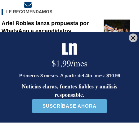
Opens in new window
LE RECOMENDAMOS
Ariel Robles lanza propuesta por
WhatsApp a excandidatos
presidenciales: ‘El momento es ahora’
Activista Sylvia Ziesing, crítica de
Rodrigo Chaves, asegura que se
exilió de Costa Rica por persecución
política y amenazas de muerte
Así reaccionaron Laura Fernández y
Pueblo Soberano al multitudinario
plantón en defensa del Poder Judicial
Artículos de tendencia