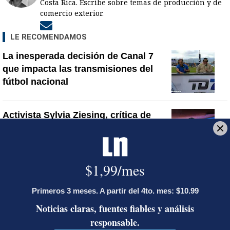
Costa Rica. Escribe sobre temas de producción y de
comercio exterior.
Opens in new window
LE RECOMENDAMOS
La inesperada decisión de Canal 7
que impacta las transmisiones del
fútbol nacional
Activista Sylvia Ziesing, crítica de
Rodrigo Chaves, asegura que se
exilió de Costa Rica por persecución
política y amenazas de muerte
Sala Primera sienta jurisprudencia
sobre cuándo se puede desalojar a un
inquilino en Costa Rica